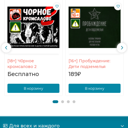
[18+] Ч0рное
[16+] Пробуждение:
кромсалово 2
Дети подземелья
Бесплатно
189₽
В корзину
В корзину
Для всех и каждого