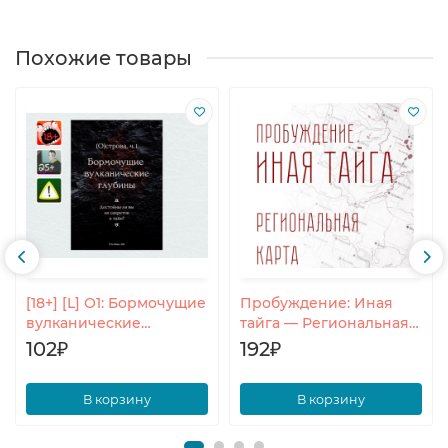
Похожие товары
[18+] [L] О1: Бормочущие
Пробуждение: Иная
вулканические
тайга — Региональная
глубины
карта
102₽
192₽
В корзину
В корзину