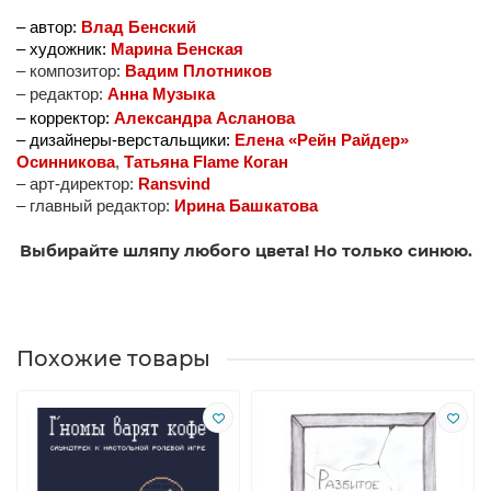
– автор: 
Влад Бенский
– художник:
Марина Бенская
– композитор:
Вадим Плотников
– редактор:
Анна Музыка
– корректор: 
А
лександра Асланова
– дизайнеры-верстальщики: 
Елена «Рейн Райдер» 
Осинникова
,
Татьяна Flame Коган
– арт-директор:
Ransvind
– главный редактор:
Ирина Башкатова
Выбирайте шляпу любого цвета! Но только синюю.
Похожие товары