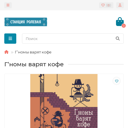
0
0
Г’номы варят кофе
Г’номы варят кофе