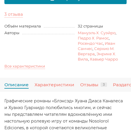
3 отзыва
Объём материала
32 страницы
Авторы
Мануэль Х. Суэйро
,
Педро Х. Рамос
,
Росендо Час
,
Иван
Санчес
,
Серхио М.
Вергара
,
Энрике Х.
Вила
,
Хавьер Чарро
Все характеристики
Описание
Характеристики
Отзывы
Раздат
3
Графические романы «Блэксэд» Хуана Диаса Каналеса
и Хуанхо Гуарнидо полюбились многим, и сейчас
мы представляем читателям вдохновлённую ими
настольную ролевую игру от команды Nosolorol
Ediciones, в которой сочетаются великолепные