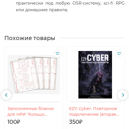
практически под любую OSR-систему, sci-fi RPG
или домашние правила.
Похожие товары
Заполняемые бланки
EZY: Cyber. Повторное
для НРИ "Кольцо
подключение (вторая
Всевластья"
редакция)
100₽
350₽