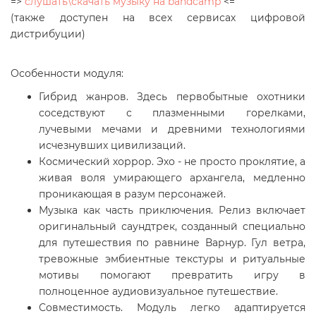
=>
cлушать\скачать музыку на bandcamp
<=
(также доступен на всех сервисах цифровой
дистрибуции)
Особенности модуля:
Гибрид жанров. Здесь первобытные охотники
соседствуют с плазменными горелками,
лучевыми мечами и древними технологиями
исчезнувших цивилизаций.
Космический хоррор. Эхо - не просто проклятие, а
живая воля умирающего архангела, медленно
проникающая в разум персонажей.
Музыка как часть приключения. Релиз включает
оригинальный саундтрек, созданный специально
для путешествия по равнине Варнур. Гул ветра,
тревожные эмбиентные текстуры и ритуальные
мотивы помогают превратить игру в
полноценное аудиовизуальное путешествие.
Совместимость. Модуль легко адаптируется