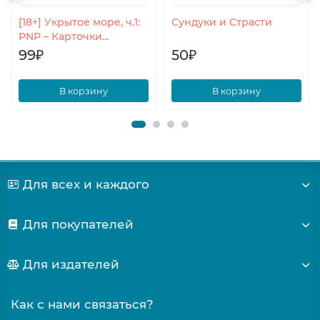
[18+] Укрытое море, ч.1:
Сундуки и Страсти
PNP – Карточки
проходных персонажей
99₽
50₽
В корзину
В корзину
Для всех и каждого
Для покупателей
Для издателей
Как с нами связаться?