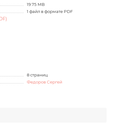
19.75 MB
1 файл в формате PDF
DF)
8 страниц
Федоров Сергей