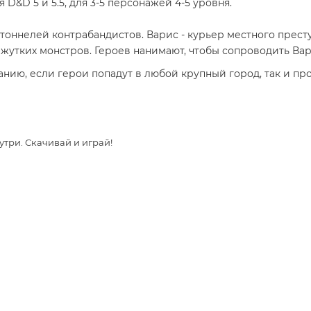
 D&D 5 и 5.5, для 3-5 персонажей 4-5 уровня.
тоннелей контрабандистов. Варис - курьер местного прест
ки жутких монстров. Героев нанимают, чтобы сопроводить Ва
нию, если герои попадут в любой крупный город, так и про
утри. Скачивай и играй!