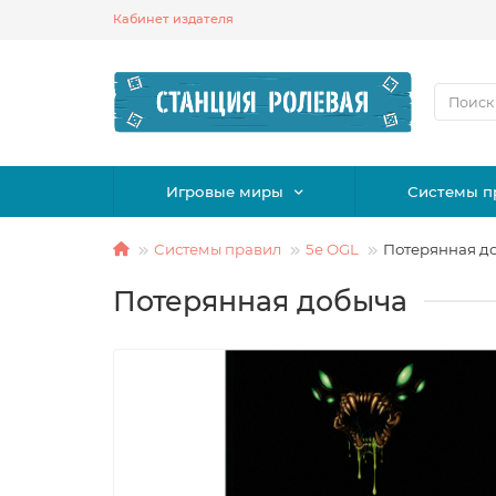
Кабинет издателя
Игровые миры
Системы п
Системы правил
5e OGL
Потерянная д
Потерянная добыча