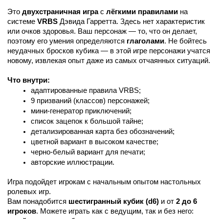
Это 
двухстраничная игра
 с 
лёгкими правилами
 на 
системе 
VRBS 
Дэвида Гарретта. Здесь нет характеристик 
или очков здоровья. Ваш персонаж — то, что он делает, 
поэтому его умения определяются 
глаголами
. Не бойтесь 
неудачных бросков кубика — в этой игре персонажи учатся 
новому, извлекая опыт даже из самых отчаянных ситуаций.
Что внутри:
адаптированные правила VRBS;
9 призваний (классов) персонажей;
мини-генератор приключений;
список зацепок к большой тайне;
детализированная карта без обозначений;
цветной вариант в высоком качестве;
черно-белый вариант для печати;
авторские иллюстрации.
Игра подойдет игрокам с начальным опытом настольных 
ролевых игр.
Вам понадобится 
шестигранный кубик (d6)
 и от 
2 до 6 
игроков
. Можете играть как с ведущим, так и без него: 