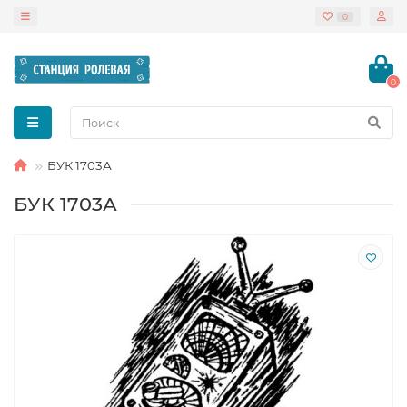
0
0
БУК 1703А
БУК 1703А