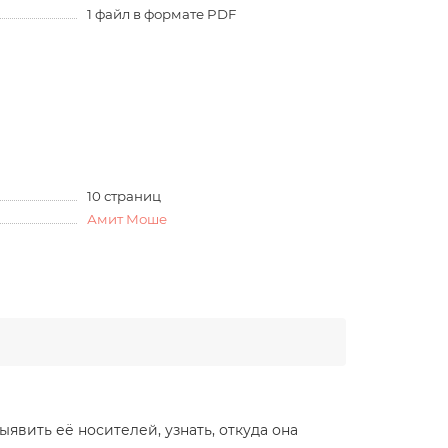
1 файл в формате PDF
10 страниц
Амит Моше
вить её носителей, узнать, откуда она