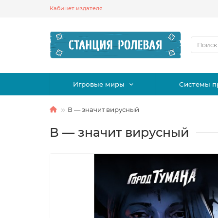
Кабинет издателя
Игровые миры
Системы п
В — значит вирусный
В — значит вирусный