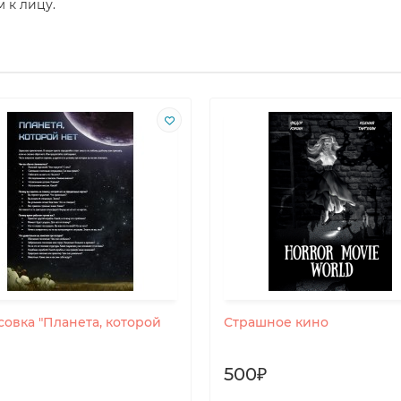
м к лицу.
совка "Планета, которой
Страшное кино
500₽