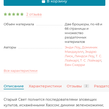
В корзину
2 отзыва
Объём материала
Две брошюры, по 48 и
66 страницы и
множество
раздаточных
материалов
Авторы
Энди Лоу
,
Доминик
Макдауэлл
,
Эндрю
Лиск
,
Линдси Лоу
,
Т. С.
Лойкарт
,
Т. С. Лойкарт
,
Бен Скерри
Все характеристики
Описание
Характеристики
Отзывы
Раздат
2
Старый Свет полнится последователями зловещих
культов, искажёнными Хаосом; дикими зеленокожими;