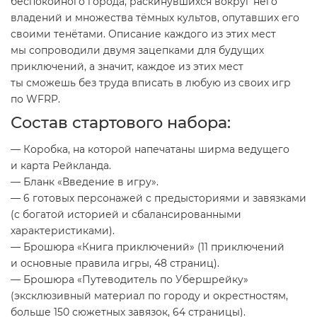
беспокойного города, раскинувшихся вокруг него
владений и множества тёмных культов, опутавших его
своими тенётами. Описание каждого из этих мест
мы сопроводили двумя зацепками для будущих
приключений, а значит, каждое из этих мест
ты сможешь без труда вписать в любую из своих игр
по WFRP.
Состав стартового набора:
— Коробка, на которой напечатаны ширма ведущего
и карта Рейкланда.
— Бланк «Введение в игру».
— 6 готовых персонажей с предысториями и завязками
(с богатой историей и сбалансированными
характеристиками).
— Брошюра «Книга приключений» (11 приключений
и основные правила игры, 48 страниц).
— Брошюра «Путеводитель по Убершрейку»
(эксклюзивный материал по городу и окрестностям,
больше 150 сюжетных завязок, 64 страницы).