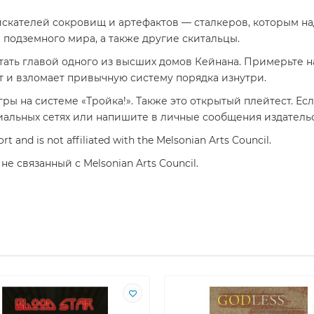
 искателей сокровищ и артефактов — сталкеров, которым н
 подземного мира, а также другие скитальцы.
тать главой одного из высших домов Кейнана. Примерьте на
ит и взломает привычную систему порядка изнутри.
гры на системе «Тройка!». Также это открытый плейтест. Е
оциальных сетях или напишите в личные сообщения издатель
t and is not affiliated with the Melsonian Arts Council.
е связанный с Melsonian Arts Council.