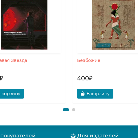
авая Звезда
Безбожие
₽
400₽
 корзину
В корзину
 покупателей
Для издателей