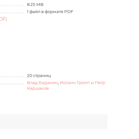
8.25 MB
1 файл в формате PDF
DF)
20 страниц
Влад Баданин
,
Иоганн Тропп и Пётр
Каршаков