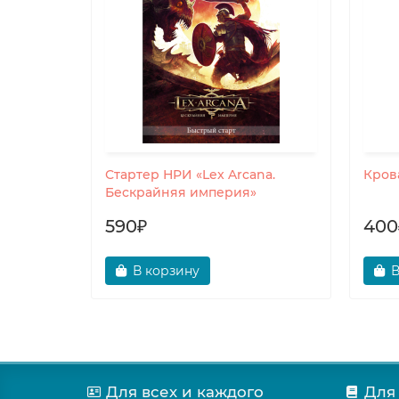
Стартер НРИ «Lex Arcana.
Кров
Бескрайняя империя»
590₽
400
В корзину
В
Для всех и каждого
Для