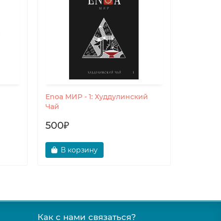
Enoa МИР - 1: Худдулинский
Пульсир
Чай
500₽
200₽
В корзину
В ко
Как с нами связаться?