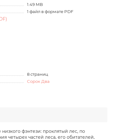
1.49 MB
1 файл в формате PDF
DF)
8 страниц
Сорок Два
низкого фэнтези: проклятый лес, по
ия четырех частей леса, его обитателей,