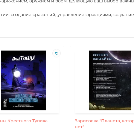
аряжением, оружием и боем, делающую ваш выбор важным к
тии: создание сражений, управление фракциями, создание 
ны Крестного Тупика
Зарисовка "Планета, кото
нет"