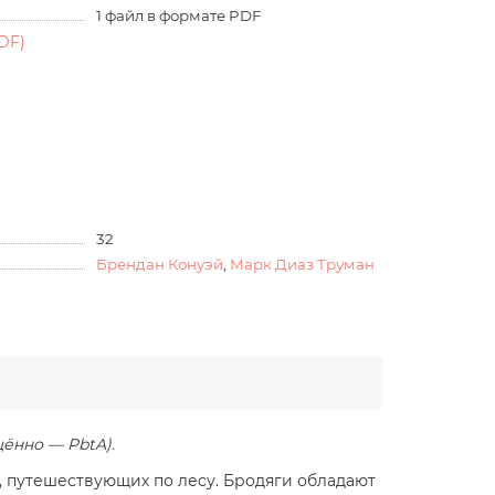
1 файл в формате PDF
DF)
32
Брендан Конуэй
,
Марк Диаз Труман
щённо — PbtA).
, путешествующих по лесу. Бродяги обладают