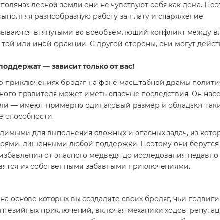
полянах лесной земли они не чувствуют себя как дома. По
выполняя разнообразную работу за плату и снаряжение.
 оказываются втянутыми во всеобъемлющий конфликт между
у той или иной фракции. С другой стороны, они могут дейс
поддержат — зависит только от вас!
о приключениях бродяг на фоне масштабной драмы политиче
ного правителя может иметь опасные последствия. Он насе
ли — имеют примерно одинаковый размер и обладают таким
е способности.
одимыми для выполнения сложных и опасных задач, из кот
гоями, лишёнными любой поддержки. Поэтому они берутся 
т избавления от опасного медведя до исследования недав
новятся их собственными забавными приключениями.
а основе которых вы создадите своих бродяг, чьи подвиги б
тезийных приключений, включая механики ходов, репутаци