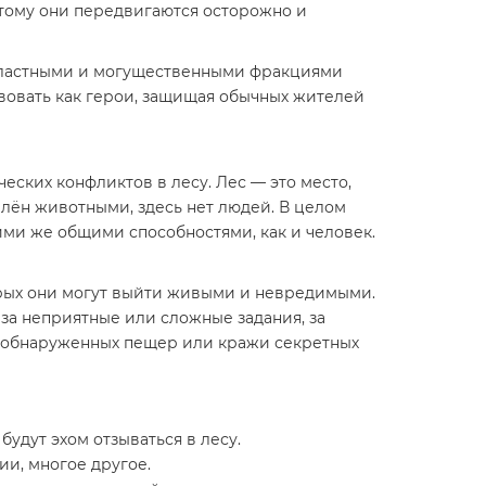
этому они передвигаются осторожно и
 властными и могущественными фракциями
твовать как герои, защищая обычных жителей
ских конфликтов в лесу. Лес — это место,
лён животными, здесь нет людей. В целом
и же общими способностями, как и человек.
орых они могут выйти живыми и невредимыми.
за неприятные или сложные задания, за
но обнаруженных пещер или кражи секретных
удут эхом отзываться в лесу.
и, многое другое.