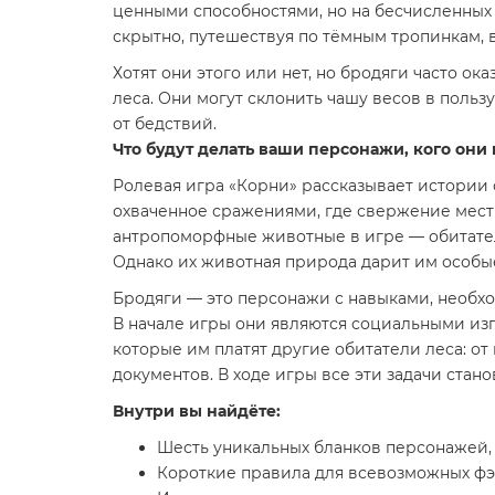
ценными способностями, но на бесчисленных 
скрытно, путешествуя по тёмным тропинкам, 
Хотят они этого или нет, но бродяги часто
леса. Они могут склонить чашу весов в польз
от бедствий.
Что будут делать ваши персонажи, кого они 
Ролевая игра «Корни» рассказывает истории 
охваченное сражениями, где свержение мест
антропоморфные животные в игре — обитате
Однако их животная природа дарит им особы
Бродяги — это персонажи с навыками, необх
В начале игры они являются социальными из
которые им платят другие обитатели леса: о
документов. В ходе игры все эти задачи ста
Внутри вы найдёте:
Шесть уникальных бланков персонажей, н
Короткие правила для всевозможных фэн