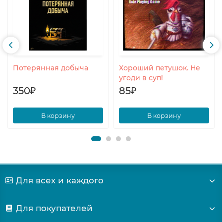
Потерянная добыча
Хороший петушок. Не
угоди в суп!
350₽
85₽
В корзину
В корзину
Для всех и каждого
Для покупателей