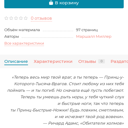
В корзину
0 отзывов
Объём материала
97 страниц
Авторы
Маршалл Миллер
Все характеристики
Описание
Характеристики
Отзывы
Раздат
0
«Теперь весь мир твой враг, а ты теперь — Принц-у-
Которого-Тысяча-Врагов
. Стоит любому из них тебя
поймать — и ты погиб. Но сначала ещё пусть побегают.
Теперь ты умеешь рыть норы, у тебя чуткий слух
и быстрые ноги, так что теперь
ты
Принц-Быстрые-Ножки
! Будь ловким, сметливым,
и не исчезнет твой род вовеки».
— Ричард Адамс, «Обитатели холмов»