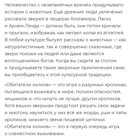
Человечество с незапамятных времён придумывало
истории о животных. Ещё древние люди увлечённо
рисовали зверей в пещерах Альтамиры, Ласко
и
Арнем-Ленда
— должно быть, они потом кричали
и прыгали, изображая, как метают копья из атлатлей.
В любой культуре бытуют рассказы о животных — как
натуралистичные, так и совершенно сказочные, где
звери похожи на людей или даже являются
воплощениями богов. Когда вы сидите за столом
и придумываете такие звериные приключения сами,
вы приобщаетесь к этой культурной традиции.
«Обитатели холмов» — это игра о разумных кроликах,
пытающихся выживать в мире, полном опасностей,
хищников и, что ничуть не лучше, других кроликов.
Хотя вашим зверькам предстоит решать свои задачи
и многому научиться, у них всё же морды, уши и лапы
кроликов, нижнего звена пищевой цепочки.
«Обитатели холмов» — это в первую очередь игра
о совместном выживании.